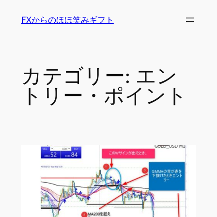
内
FXからのほほ笑みギフト
容
を
ス
キ
カテゴリー:
エン
ッ
プ
トリー・ポイント