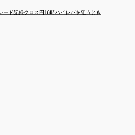
レード記録
クロス円16時
ハイレバを狙うとき