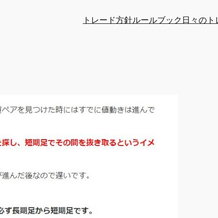
トレード方針
ルールブック
日々のト