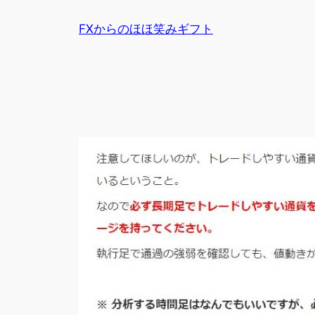
内
FXからのほほ笑みギフト
容
を
ス
キ
ッ
プ