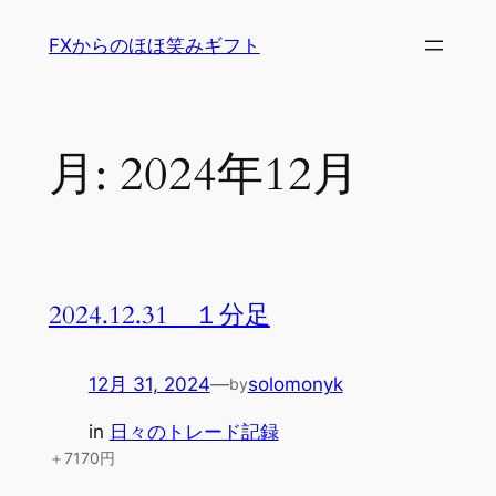
内
FXからのほほ笑みギフト
容
を
ス
キ
月:
2024年12月
ッ
プ
2024.12.31 １分足
12月 31, 2024
—
solomonyk
by
in
日々のトレード記録
＋7170円